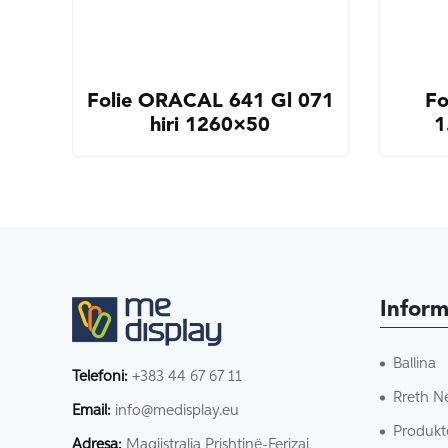
Folie ORACAL 641 Gl 071
Fo
hiri 1260×50
1
Inform
Ballina
Telefoni:
+383 44 67 67 11
Rreth N
Email:
info@medisplay.eu
Produkt
Adresa:
Magjistralja Prishtinë-Ferizaj,