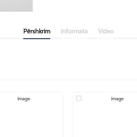
Përshkrim
Informata
Video