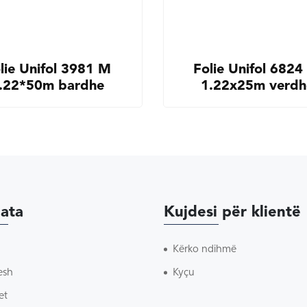
lie Unifol 3981 M
Folie Unifol 6824
.22*50m bardhe
1.22x25m verdh
ata
Kujdesi për klientë
Kërko ndihmë
esh
Kyçu
et