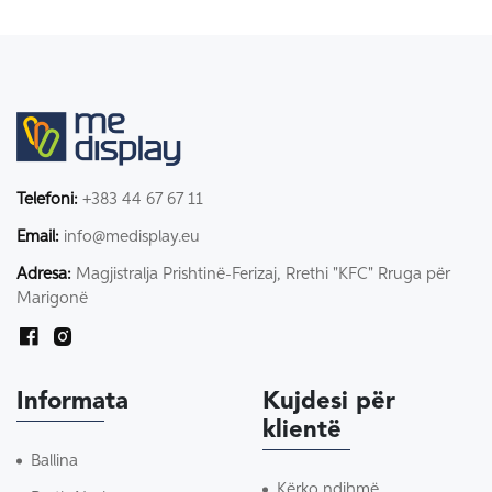
Telefoni:
+383 44 67 67 11
Email:
info@medisplay.eu
Adresa:
Magjistralja Prishtinë-Ferizaj, Rrethi "KFC" Rruga për
Marigonë
Informata
Kujdesi për
klientë
Ballina
Kërko ndihmë