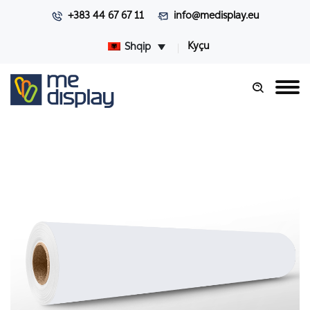
+383 44 67 67 11
info@medisplay.eu
Kyçu
Shqip