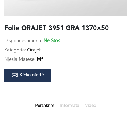
Folie ORAJET 3951 GRA 1370×50
Disponueshmëria:
Në Stok
Kategoria:
Orajet
Njësia Matëse:
M²
Kërko ofertë
Përshkrim
Informata
Video