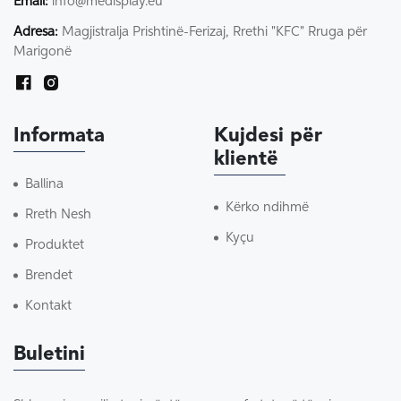
Email:
info@medisplay.eu
Adresa:
Magjistralja Prishtinë-Ferizaj, Rrethi "KFC" Rruga për
Marigonë
Informata
Kujdesi për
klientë
Ballina
Kërko ndihmë
Rreth Nesh
Kyçu
Produktet
Brendet
Kontakt
Buletini