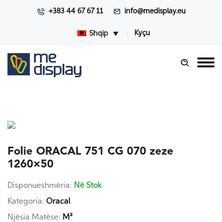
+383 44 67 67 11
info@medisplay.eu
Kyçu
Shqip
Folie ORACAL 751 CG 070 zeze
1260×50
Disponueshmëria:
Në Stok
Kategoria:
Oracal
Njësia Matëse:
M²