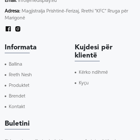
Email:
info@medisplay.eu
Adresa:
Magjistralja Prishtinë-Ferizaj, Rrethi "KFC" Rruga për
Marigonë
Informata
Kujdesi për
klientë
Ballina
Kërko ndihmë
Rreth Nesh
Kyçu
Produktet
Brendet
Kontakt
Buletini