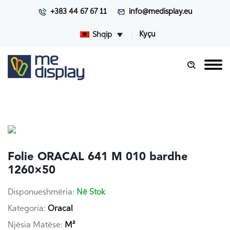
+383 44 67 67 11
info@medisplay.eu
Kyçu
Shqip
Folie ORACAL 641 M 010 bardhe
1260×50
Disponueshmëria:
Në Stok
Kategoria:
Oracal
Njësia Matëse:
M²