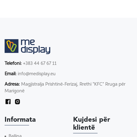
Telefoni:
+383 44 67 67 11
Email:
info@medisplay.eu
Adresa:
Magjistralja Prishtinë-Ferizaj, Rrethi "KFC" Rruga për
Marigonë
Informata
Kujdesi për
klientë
Ballina