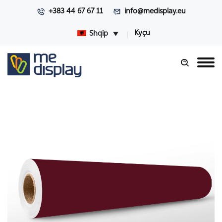
+383 44 67 67 11
info@medisplay.eu
Kyçu
Shqip