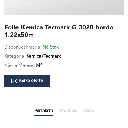
Folie Kemica Tecmark G 3028 bordo
1.22x50m
Disponueshmëria:
Në Stok
Kategoria:
Kemica/Tecmark
Njësia Matëse:
M²
Kërko ofertë
Përshkrim
Informata
Video