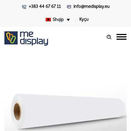
+383 44 67 67 11
info@medisplay.eu
Kyçu
Shqip