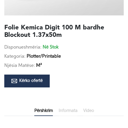
Folie Kemica Digit 100 M bardhe
Blockout 1.37x50m
Disponueshmëria:
Në Stok
Kategoria:
Plotter/Printable
Njësia Matëse:
M²
Kërko ofertë
Përshkrim
Informata
Video