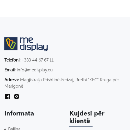
Telefoni:
+383 44 67 67 11
Email:
info@medisplay.eu
Adresa:
Magjistralja Prishtinë-Ferizaj, Rrethi "KFC" Rruga për
Marigonë
Informata
Kujdesi për
klientë
Ballina