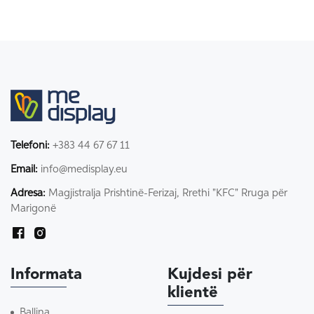
Telefoni:
+383 44 67 67 11
Email:
info@medisplay.eu
Adresa:
Magjistralja Prishtinë-Ferizaj, Rrethi "KFC" Rruga për
Marigonë
Informata
Kujdesi për
klientë
Ballina