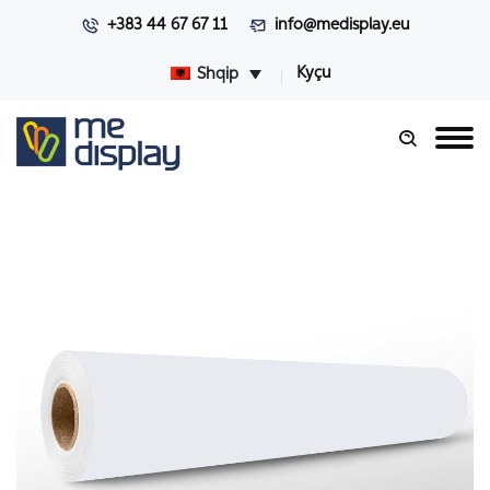
+383 44 67 67 11
info@medisplay.eu
Kyçu
Shqip