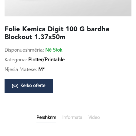
Folie Kemica Digit 100 G bardhe
Blockout 1.37x50m
Disponueshmëria:
Në Stok
Kategoria:
Plotter/Printable
Njësia Matëse:
M²
Kërko ofertë
Përshkrim
Informata
Video