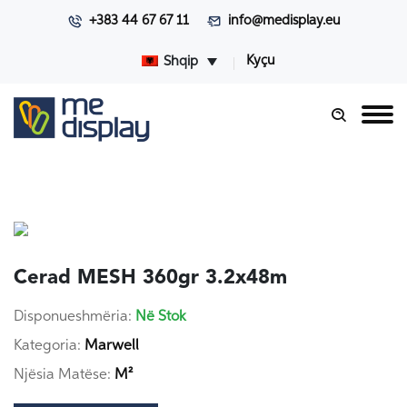
+383 44 67 67 11
info@medisplay.eu
Kyçu
Shqip
Cerad MESH 360gr 3.2x48m
Disponueshmëria:
Në Stok
Kategoria:
Marwell
Njësia Matëse:
M²