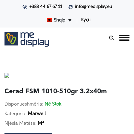
+383 44 67 67 11
info@medisplay.eu
Kyçu
Shqip
Cerad FSM 1010-510gr 3.2x40m
Disponueshmëria:
Në Stok
Kategoria:
Marwell
Njësia Matëse:
M²