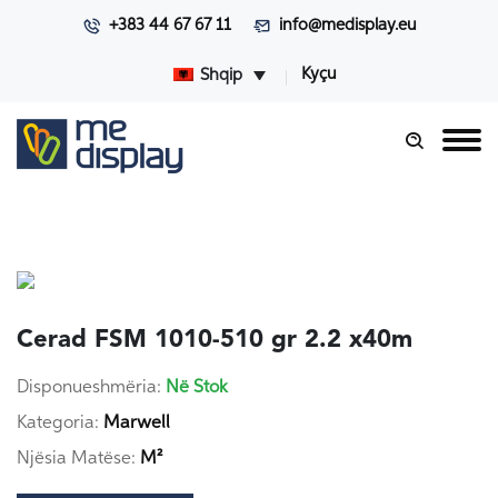
+383 44 67 67 11
info@medisplay.eu
Kyçu
Shqip
Cerad FSM 1010-510 gr 2.2 x40m
Disponueshmëria:
Në Stok
Kategoria:
Marwell
Njësia Matëse:
M²