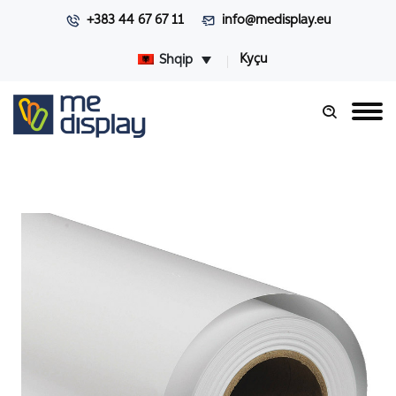
+383 44 67 67 11
info@medisplay.eu
Kyçu
Shqip