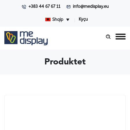
+383 44 67 67 11
info@medisplay.eu
Kyçu
Shqip
Produktet