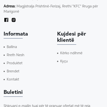
Adresa:
Magjistralja Prishtinë-Ferizaj, Rrethi "KFC" Rruga për
Marigonë
Informata
Kujdesi për
klientë
Ballina
Kërko ndihmë
Rreth Nesh
Kyçu
Produktet
Brendet
Kontakt
Buletini
Shkruani e-mailin tuaj për të pranuar ofertat më të reja