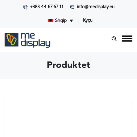
+383 44 67 67 11
info@medisplay.eu
Kyçu
Shqip
Produktet