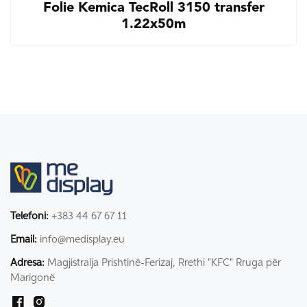
Folie Kemica TecRoll 3150 transfer
1.22x50m
Telefoni:
+383 44 67 67 11
Email:
info@medisplay.eu
Adresa:
Magjistralja Prishtinë-Ferizaj, Rrethi "KFC" Rruga për
Marigonë