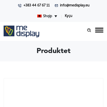
+383 44 67 67 11
info@medisplay.eu
Kyçu
Shqip
Produktet