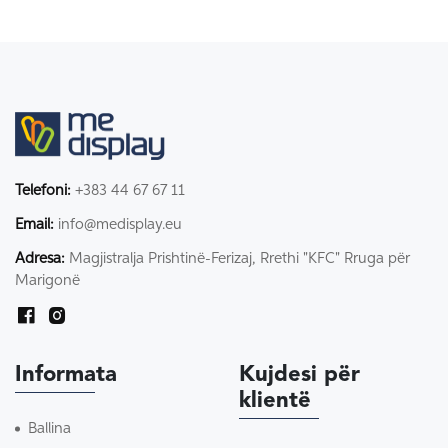
Telefoni:
+383 44 67 67 11
Email:
info@medisplay.eu
Adresa:
Magjistralja Prishtinë-Ferizaj, Rrethi "KFC" Rruga për
Marigonë
Informata
Kujdesi për
klientë
Ballina