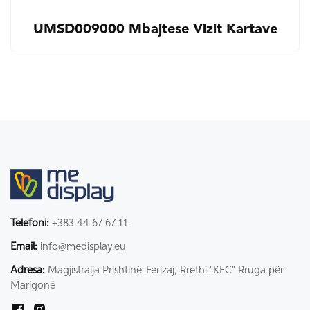
UMSD009000 Mbajtese Vizit Kartave
Telefoni:
+383 44 67 67 11
Email:
info@medisplay.eu
Adresa:
Magjistralja Prishtinë-Ferizaj, Rrethi "KFC" Rruga për
Marigonë