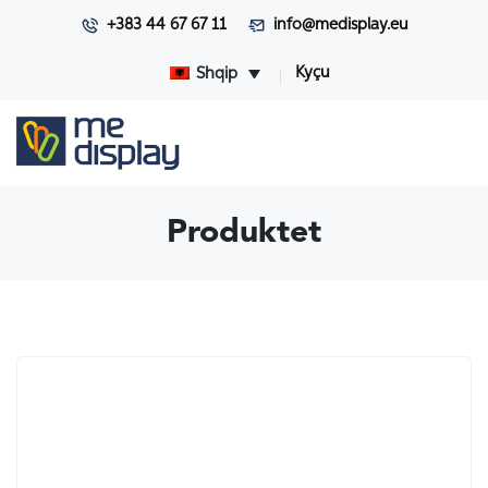
+383 44 67 67 11
info@medisplay.eu
Kyçu
Shqip
Produktet