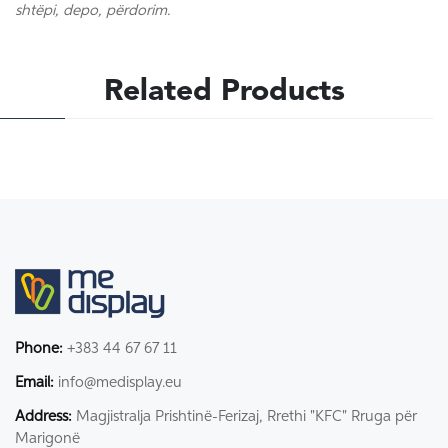
shtëpi, depo, përdorim.
Related Products
Phone:
+383 44 67 67 11
Email:
info@medisplay.eu
Address:
Magjistralja Prishtinë-Ferizaj, Rrethi "KFC" Rruga për
Marigonë