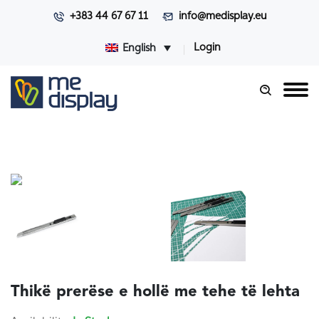
+383 44 67 67 11
info@medisplay.eu
Login
English
Thikë prerëse e hollë me tehe të lehta