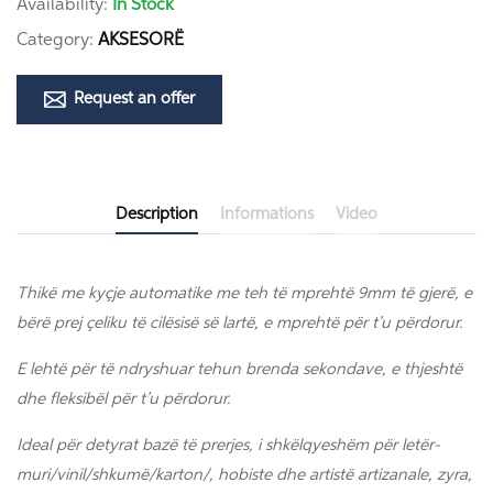
Availability:
In Stock
Category:
AKSESORË
Request an offer
Description
Informations
Video
Thikë me kyçje automatike me teh të mprehtë 9mm të gjerë, e
bërë prej çeliku të cilësisë së lartë, e mprehtë për t’u përdorur.
E lehtë për të ndryshuar tehun brenda sekondave, e thjeshtë
dhe fleksibël për t’u përdorur.
Ideal për detyrat bazë të prerjes, i shkëlqyeshëm për letër-
muri/vinil/shkumë/karton/, hobiste dhe artistë artizanale, zyra,